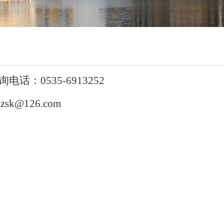
话：0535-6913252
szsk@126.com