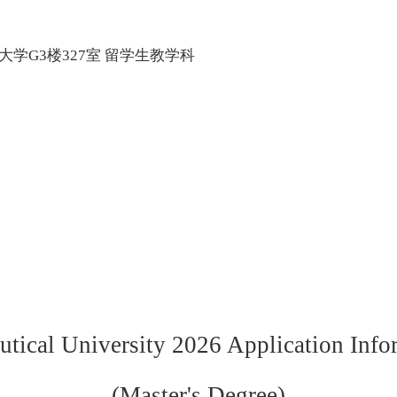
学G3楼327室 留学生教学科
tical University 202
6
Application Infor
(Master's Degree)