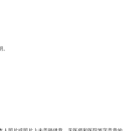
明。
本人照片或照片上未盖骑缝章、无医师和医院签字盖章的