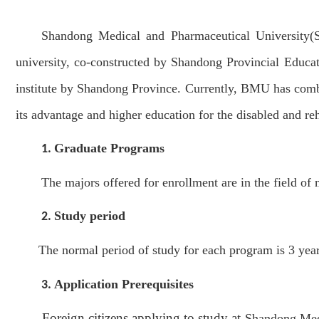
Shandong Medical and Pharmaceutical University(S
university,
co-constructed by Shandong Provincial Educat
institute by Shandong Province. Currently, BMU has combi
its advantage and higher education for the disabled and reh
Graduate Programs
1.
The majors offered for enrollment are in the field of 
Study period
2.
The normal period of study for each program is 3 year
Application Prerequisites
3.
Foreign citizens applying to study at
Shandong Medi