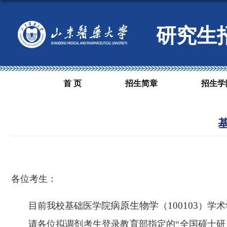
研究生
首 页
招生简章
招生学
各位考生：
病原生物学
100103
目前我校基础医学院
（
）
学术
请各位拟调剂考生登录教育部指定的
“
全国硕士研