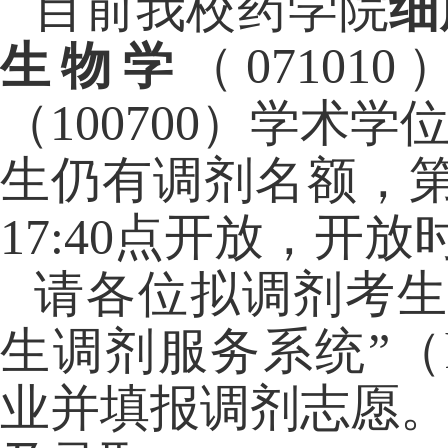
目前我校药学院
细
生物学
（
071010
（
100700
）学术学
生仍有调剂名额，
17:
4
0
点开放，开放
请各位拟调剂考
生调剂服务系统
”
（
业并填报调剂志愿